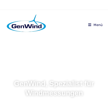
Menü
GenWind, Spezialist für
Windmessungen