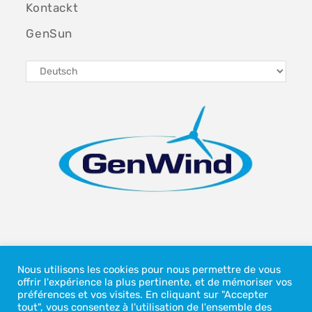
Kontackt
GenSun
Agence de Boeschepe, 1425 rue de la gare, 59299
Boeschepe, France
Nous utilisons les cookies pour nous permettre de vous
offrir l'expérience la plus pertinente, et de mémoriser vos
+33 (0)3 28 43 99 28
préférences et vos visites. En cliquant sur "Accepter
tout", vous consentez à l'utilisation de l'ensemble des